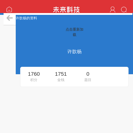
许歆杨的资料
点击重新加
载
许歆杨
1760
1751
0
积分
金钱
题目