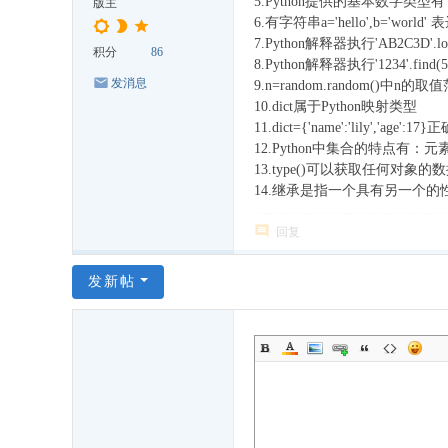
5.Python提供的基本数字
版主
6.有字符串a='hello',b='worl
7.Python解释器执行'AB2C3D'.low
积分
86
8.Python解释器执行'1234'.fin
发消息
9.n=random.random()中n的取值
10.dict属于Python映射类型
11.dict={'name':'lily','a
12.Python中集合的特点
13.type()可以获取任何对象的
14.继承是指一个具有另一个的
回复
发新帖