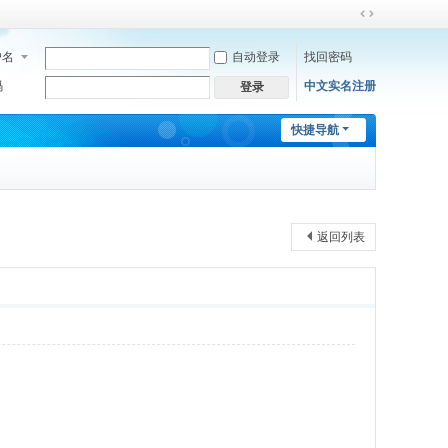
切
换
户名
自动登录
找回密码
到
宽
码
中文实名注册
登录
版
快捷导航
返回列表