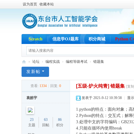
设为首页
收藏本站
Scratch
信息学OJ题库
积分商城
Python 
»
论坛
›
编程实战
›
编程等级考试
›
错题集
东
发新帖
台
[五级-炉火纯青]
错题集
查看:
1334
|
回复:
0
[复
市
机
袁皓宇
发表于 2021-9-12 10:39:58
|
显
器
1.python的特点：面向对象
人
2.Python的特点：交互式；解
23
63
86
3.处理中文的字符编码：GB2312;
学
主题
回帖
积分
4.只能在循环内使用break
会