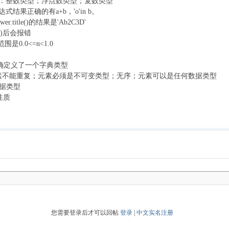
类型有：整数类型；浮点数类型；复数类型
d' 表达式结果正确的有a+b，'o'in b。
er.title()的结果是'Ab2C3D'
d(5)后会报错
范围是0.0<=n<1.0
ge':17}正确定义了一个字典类型
有：元素不能重复；元素必须是不可变类型；无序；元素可以是任何数据类型
数据类型
性质
您需要登录后才可以回帖
登录
|
中文实名注册