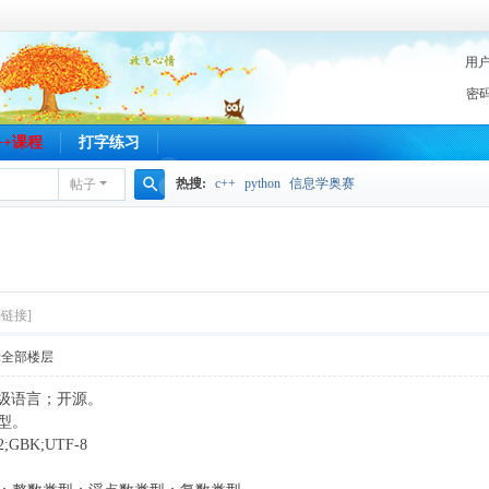
用
密
C++课程
打字练习
热搜:
c++
python
信息学奥赛
帖子
搜
索
制链接]
示全部楼层
；高级语言；开源。
释型。
GBK;UTF-8