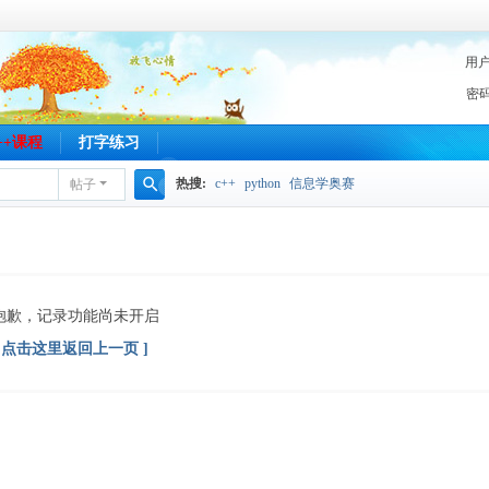
用
密
C++课程
打字练习
热搜:
c++
python
信息学奥赛
帖子
搜
索
抱歉，记录功能尚未开启
[ 点击这里返回上一页 ]