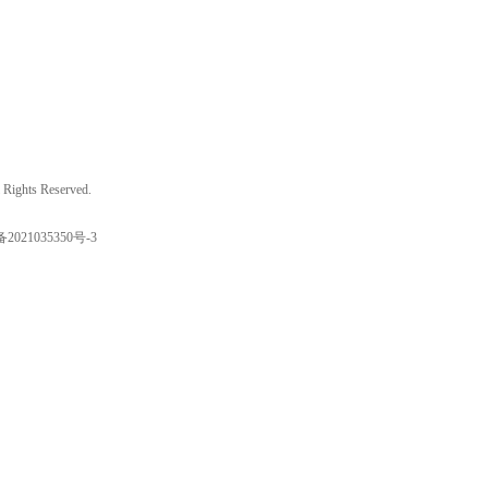
ights Reserved.
备2021035350号-3