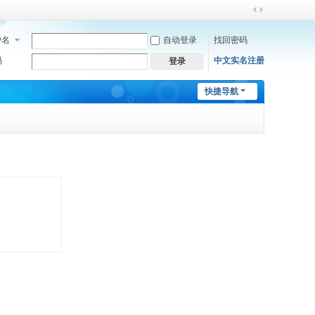
切
换
户名
自动登录
找回密码
到
宽
码
中文实名注册
登录
版
快捷导航