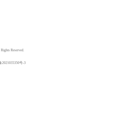
ights Reserved.
备2021035350号-3