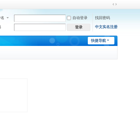
切
换
户名
自动登录
找回密码
到
宽
码
中文实名注册
登录
版
快捷导航