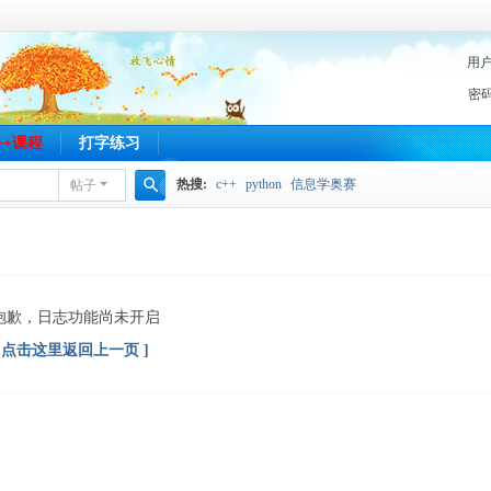
用
密
C++课程
打字练习
热搜:
c++
python
信息学奥赛
帖子
搜
索
抱歉，日志功能尚未开启
[ 点击这里返回上一页 ]