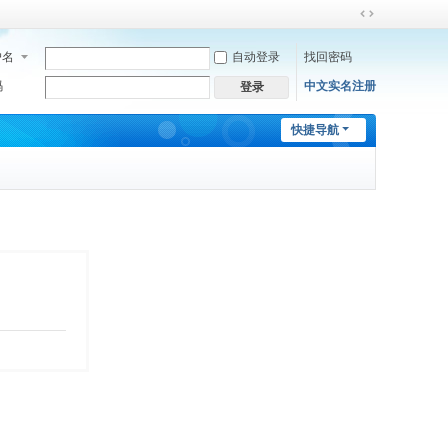
切
换
户名
自动登录
找回密码
到
宽
码
中文实名注册
登录
版
快捷导航