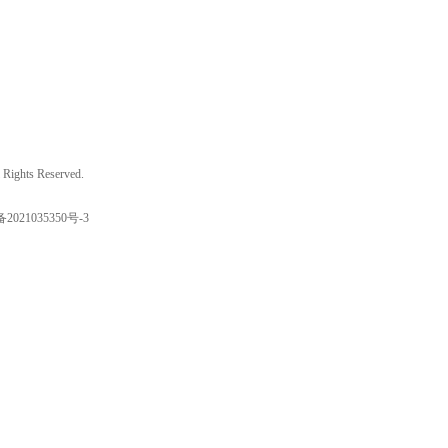
ights Reserved.
备2021035350号-3