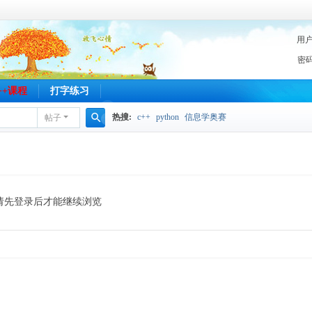
用
密
C++课程
打字练习
热搜:
c++
python
信息学奥赛
帖子
搜
索
请先登录后才能继续浏览