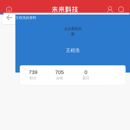
王程浩的资料
点击重新加
载
王程浩
739
705
0
积分
金钱
题目