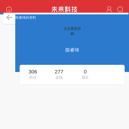
陈睿琦的资料
点击重新加
载
陈睿琦
306
277
0
积分
金钱
题目