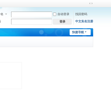
切
换
户名
自动登录
找回密码
到
宽
码
中文实名注册
登录
版
快捷导航