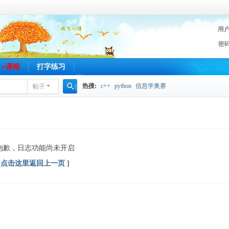
用
密
C++课程
打字练习
热搜:
c++
python
信息学奥赛
帖子
搜
索
抱歉，日志功能尚未开启
[ 点击这里返回上一页 ]