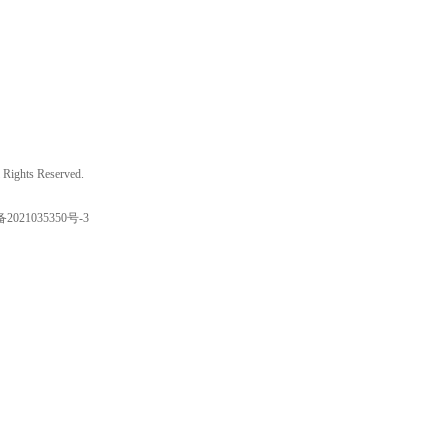
ights Reserved.
备2021035350号-3