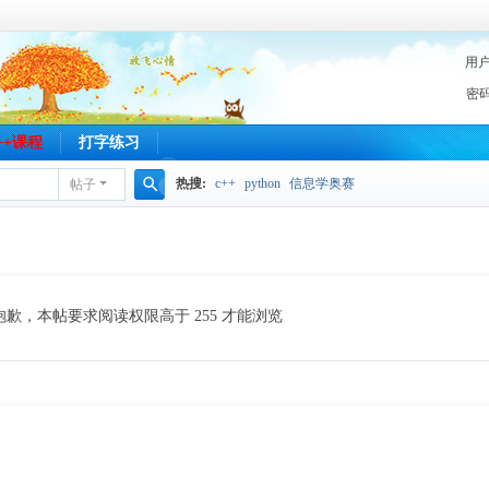
用
密
C++课程
打字练习
热搜:
c++
python
信息学奥赛
帖子
搜
索
抱歉，本帖要求阅读权限高于 255 才能浏览