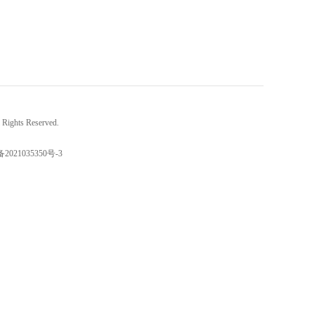
ights Reserved.
备2021035350号-3