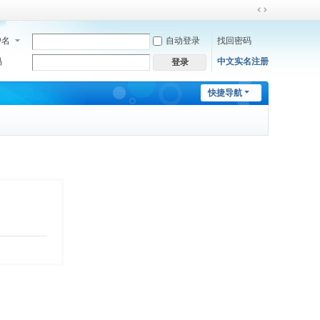
切
换
户名
自动登录
找回密码
到
宽
码
中文实名注册
登录
版
快捷导航